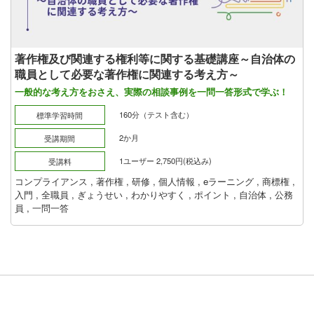
著作権及び関連する権利等に関する基礎講座～自治体の
職員として必要な著作権に関連する考え方～
一般的な考え方をおさえ、実際の相談事例を一問一答形式で学ぶ！
160分（テスト含む）
標準学習時間
2か月
受講期間
1ユーザー 2,750円(税込み)
受講料
コンプライアンス
,
著作権
,
研修
,
個人情報
,
eラーニング
,
商標権
,
入門
,
全職員
,
ぎょうせい
,
わかりやすく
,
ポイント
,
自治体
,
公務
員
,
一問一答