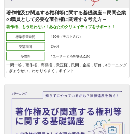
著作権及び関連する権利等に関する基礎講座～民間企業
の職員として必要な著作権に関連する考え方～
著作権、もう迷わない！あなたのクリエイティブをサポート！
160分（テスト含む）
標準学習時間
2か月
受講期間
1ユーザー 2,750円(税込み)
受講料
一問一答
,
著作権
,
商標権
,
意匠権
,
民間
,
企業
,
研修
,
eラーニング
,
ぎょうせい
,
わかりやすく
,
ポイント