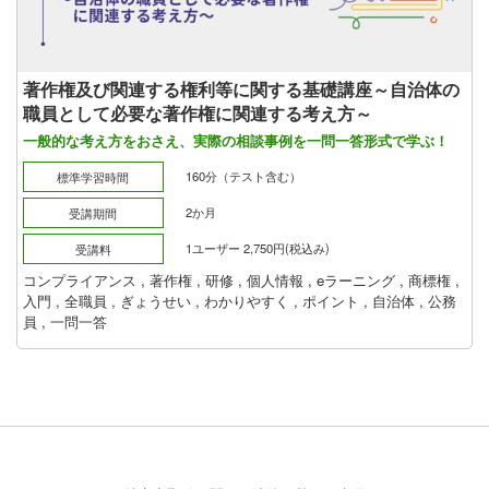
著作権及び関連する権利等に関する基礎講座～自治体の
職員として必要な著作権に関連する考え方～
一般的な考え方をおさえ、実際の相談事例を一問一答形式で学ぶ！
160分（テスト含む）
標準学習時間
2か月
受講期間
1ユーザー 2,750円(税込み)
受講料
コンプライアンス
,
著作権
,
研修
,
個人情報
,
eラーニング
,
商標権
,
入門
,
全職員
,
ぎょうせい
,
わかりやすく
,
ポイント
,
自治体
,
公務
員
,
一問一答