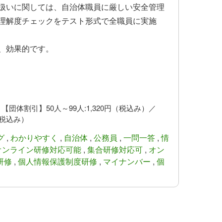
扱いに関しては、自治体職員に厳しい安全管理
理解度チェックをテスト形式で全職員に実施
、効果的です。
）
） 【団体割引】50人～99人:1,320円（税込み）／
円（税込み）
グ
,
わかりやすく
,
自治体
,
公務員
,
一問一答
,
情
オンライン研修対応可能
,
集合研修対応可
,
オン
研修
,
個人情報保護制度研修
,
マイナンバー
,
個