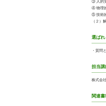
③ 人的
④ 物理
⑤ 技術
（２）
選ばれ
・質問
担当講
株式会
関連書