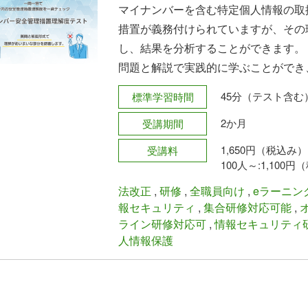
マイナンバーを含む特定個人情報の取
措置が義務付けられていますが、その
し、結果を分析することができます。
問題と解説で実践的に学ぶことができ
45分（テスト含む
標準学習時間
2か月
受講期間
1,650円（税込み
受講料
100人～:1,100
法改正
,
研修
,
全職員向け
,
eラーニン
報セキュリティ
,
集合研修対応可能
,
ライン研修対応可
,
情報セキュリティ
人情報保護