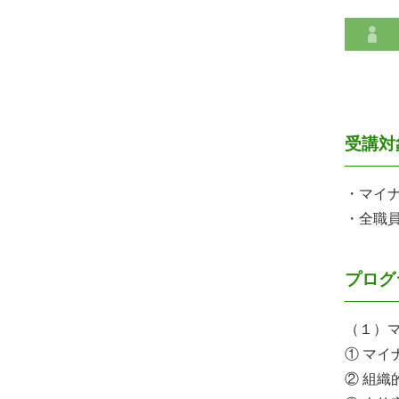
受講対
・マイ
・全職
プログ
（１）
① マイ
② 組織