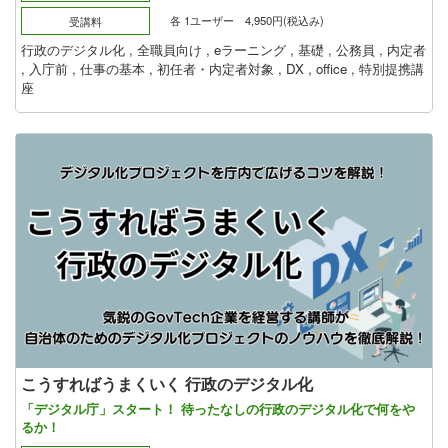
各 1ユーザー 4,950円(税込み)
受講料
行政のデジタル化
,
全職員向け
,
eラーニング
,
基礎
,
公務員
,
内定者
,
入庁前
,
仕事の基本
,
初任者・内定者対象
,
DX
,
office
,
特別提携講
座
こうすればうまくいく 行政のデジタル化
「デジタル庁」スタート！ 待ったなしの行政のデジタル化で何をや
るか！