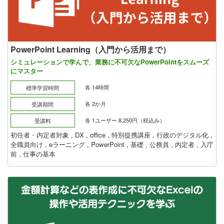
PowerPoint Learning（入門から活用まで）
シミュレーションで学んで、業務に不可欠なPowerPointをスムーズ
にマスター
各 14時間
標準学習時間
各 2か月
受講期間
各 1ユーザー 8,250円（税込み）
受講料
初任者・内定者対象
,
DX
,
office
,
特別提携講座
,
行政のデジタル化
,
全職員向け
,
eラーニング
,
PowerPoint
,
基礎
,
公務員
,
内定者
,
入庁
前
,
仕事の基本