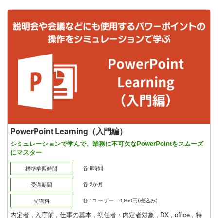
PowerPoint Learning（入門編）
シミュレーションで学んで、業務に不可欠なPowerPointをスムーズ
にマスター
各 8時間
標準学習時間
各 2か月
受講期間
各 1ユーザー 4,950円(税込み)
受講料
内定者
,
入庁前
,
仕事の基本
,
初任者・内定者対象
,
DX
,
office
,
特