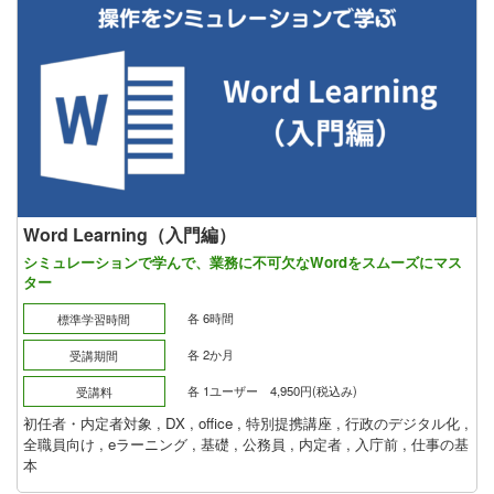
Word Learning（入門編）
シミュレーションで学んで、業務に不可欠なWordをスムーズにマス
ター
各 6時間
標準学習時間
各 2か月
受講期間
各 1ユーザー 4,950円(税込み)
受講料
初任者・内定者対象
,
DX
,
office
,
特別提携講座
,
行政のデジタル化
,
全職員向け
,
eラーニング
,
基礎
,
公務員
,
内定者
,
入庁前
,
仕事の基
本