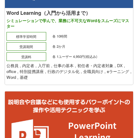
Word Learning（入門から活用まで）
シミュレーションで学んで、業務に不可欠なWordをスムーズにマス
ター
各 10時間
標準学習時間
各 2か月
受講期間
各 1ユーザー 4,950円(税込み)
受講料
公務員
,
内定者
,
入庁前
,
仕事の基本
,
初任者・内定者対象
,
DX
,
office
,
特別提携講座
,
行政のデジタル化
,
全職員向け
,
eラーニング
,
Word
,
基礎