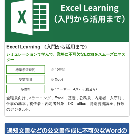
Excel Learning （入門から活用まで）
シミュレーションで学んで、業務に不可欠なExcelをスムーズにマス
ター
各 10時間
標準学習時間
各 2か月
受講期間
各 1ユーザー 4,950円(税込み)
受講料
全職員向け
,
eラーニング
,
Excel
,
基礎
,
公務員
,
内定者
,
入庁前
,
仕事の基本
,
初任者・内定者対象
,
DX
,
office
,
特別提携講座
,
行政
のデジタル化