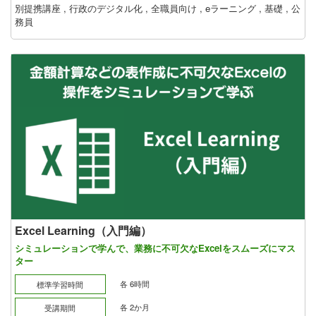
別提携講座
,
行政のデジタル化
,
全職員向け
,
eラーニング
,
基礎
,
公
務員
Excel Learning（入門編）
シミュレーションで学んで、業務に不可欠なExcelをスムーズにマス
ター
各 6時間
標準学習時間
各 2か月
受講期間