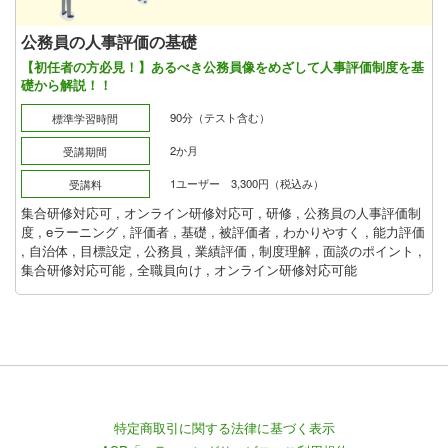
公務員の人事評価の基礎
【初任者の方必見！】あるべき公務員像をめざして人事評価制度を基
礎から解説！！
90分（テスト含む）
標準学習時間
2か月
受講期間
1ユーザー 3,300円（税込み）
受講料
集合研修対応可
,
オンライン研修対応可
,
研修
,
公務員の人事評価制
度
,
eラーニング
,
評価者
,
基礎
,
被評価者
,
わかりやすく
,
能力評価
,
自治体
,
目標設定
,
公務員
,
業績評価
,
制度理解
,
面談のポイント
,
集合研修対応可能
,
全職員向け
,
オンライン研修対応可能
特定商取引に関する法律に基づく表示