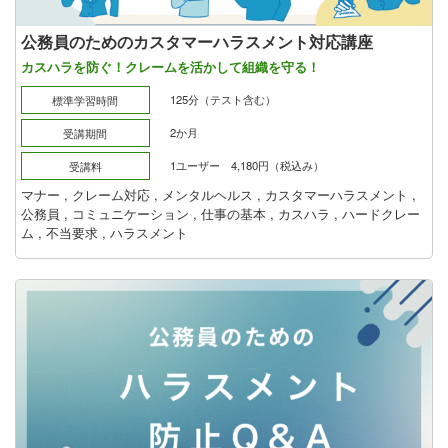
公務員のためのカスタマーハラスメント対応講座
カスハラを防ぐ！クレームを活かして組織を守る！
125分（テスト含む）
標準学習時間
2か月
受講期間
1ユーザー 4,180円（税込み）
受講料
マナー
,
クレーム対応
,
メンタルヘルス
,
カスタマーハラスメント
,
公務員
,
コミュニケーション
,
仕事の基本
,
カスハラ
,
ハードクレー
ム
,
不当要求
,
ハラスメント