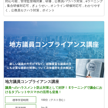
対応可能
,
管理監督職対象
,
研修
,
公務員パワハラ対策
,
eラーニング
,
集合研修対応可
,
ぎょうせい
,
オンライン研修対応可
,
わかりやす
く
,
公務員セクハラ対策
,
ポイント
地方議員コンプライアンス講座
議員へのハラスメント防止対策として好評！ Eラーニングで議会にお
けるタブレットやスマホの活用も促進！
100分（テスト含む）
標準学習時間
2か月
受講期間