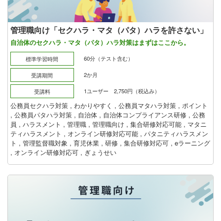
管理職向け「セクハラ・マタ（パタ）ハラを許さない」
自治体のセクハラ・マタ（パタ）ハラ対策はまずはここから。
60分（テスト含む）
標準学習時間
2か月
受講期間
1ユーザー 2,750円（税込み）
受講料
公務員セクハラ対策
,
わかりやすく
,
公務員マタハラ対策
,
ポイント
,
公務員パタハラ対策
,
自治体
,
自治体コンプライアンス研修
,
公務
員
,
ハラスメント
,
管理職
,
管理職向け
,
集合研修対応可能
,
マタニ
ティハラスメント
,
オンライン研修対応可能
,
パタニティハラスメン
ト
,
管理監督職対象
,
育児休業
,
研修
,
集合研修対応可
,
eラーニング
,
オンライン研修対応可
,
ぎょうせい