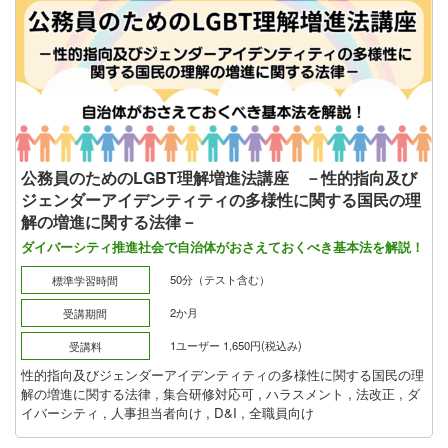
公務員のためのLGBT理解増進法講座 －性的指向及び
ジェンダーアイデンティティの多様性に関する国民の理
解の増進に関する法律－
ダイバーシティ推進社会で自治体がおさえておくべき基本法を解説！
50分（テスト含む）
標準学習時間
2か月
受講期間
1ユーザー 1,650円(税込み)
受講料
性的指向及びジェンダーアイデンティティの多様性に関する国民の理
解の増進に関する法律
,
集合研修対応可
,
ハラスメント
,
法改正
,
ダ
イバーシティ
,
人事担当者向け
,
D&I
,
全職員向け