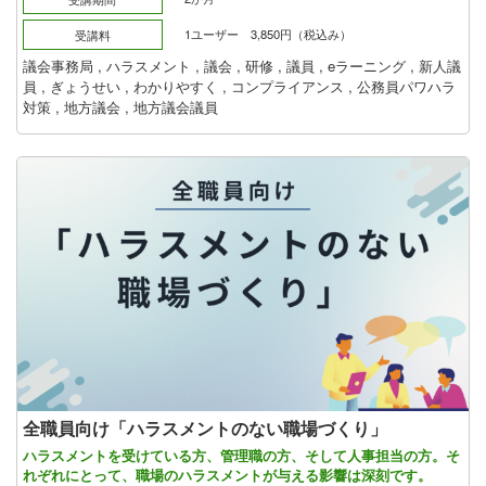
1ユーザー 3,850円（税込み）
受講料
議会事務局
,
ハラスメント
,
議会
,
研修
,
議員
,
eラーニング
,
新人議
員
,
ぎょうせい
,
わかりやすく
,
コンプライアンス
,
公務員パワハラ
対策
,
地方議会
,
地方議会議員
全職員向け「ハラスメントのない職場づくり」
ハラスメントを受けている方、管理職の方、そして人事担当の方。そ
れぞれにとって、職場のハラスメントが与える影響は深刻です。