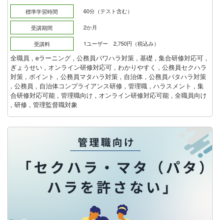
60分（テスト含む）
標準学習時間
2か月
受講期間
1ユーザー 2,750円（税込み）
受講料
全職員
,
eラーニング
,
公務員パワハラ対策
,
基礎
,
集合研修対応可
,
ぎょうせい
,
オンライン研修対応可
,
わかりやすく
,
公務員セクハラ
対策
,
ポイント
,
公務員マタハラ対策
,
自治体
,
公務員パタハラ対策
,
公務員
,
自治体コンプライアンス研修
,
管理職
,
ハラスメント
,
集
合研修対応可能
,
管理職向け
,
オンライン研修対応可能
,
全職員向け
,
研修
,
管理監督職対象