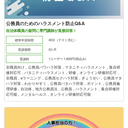
公務員のためのハラスメント防止Q&A
自治体職員の疑問に専門講師が直接回答！
40分（テスト含む）
標準学習時間
2か月
受講期間
1ユーザー 1,650円(税込み)
受講料
全職員向け
,
公務員パワハラ対策
,
マタニティハラスメント
,
集合研
修対応可
,
パタニティハラスメント
,
研修
,
オンライン研修対応可
,
全職員
,
eラーニング
,
公務員セクハラ対策
,
ぎょうせい
,
公務員マタ
ハラ対策
,
わかりやすく
,
公務員パタハラ対策
,
ポイント
,
公務員倫
理研修
,
自治体
,
地方公務員法
,
公務員
,
ハラスメント
,
集合研修対
応可能
,
メンタルヘルス
,
オンライン研修対応可能