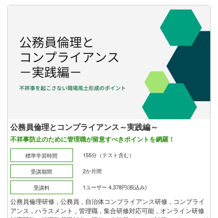
公務員倫理とコンプライアンス～実践編～
不祥事防止のために管理職が留意すべきポイントを網羅！
155分（テスト含む）
標準学習時間
2か月間
受講期間
1ユーザー 4,378円(税込み)
受講料
公務員倫理研修
,
公務員
,
自治体コンプライアンス研修
,
コンプライ
アンス
,
ハラスメント
,
管理職
,
集合研修対応可能
,
オンライン研修