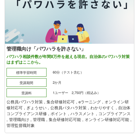
管理職向け「パワハラを許さない」
パワハラ相談件数が年間8万件を超える現在。自治体のパワハラ対策
はまずはここから。
60分（テスト含む）
標準学習時間
2か月
受講期間
1ユーザー 2,750円（税込み）
受講料
公務員パワハラ対策
,
集合研修対応可
,
eラーニング
,
オンライン研
修対応可
,
ぎょうせい
,
公務員パタハラ対策
,
わかりやすく
,
自治体
コンプライアンス研修
,
ポイント
,
ハラスメント
,
コンプライアンス
,
管理職向け
,
管理職
,
集合研修対応可能
,
オンライン研修対応可能
,
管理監督職対象