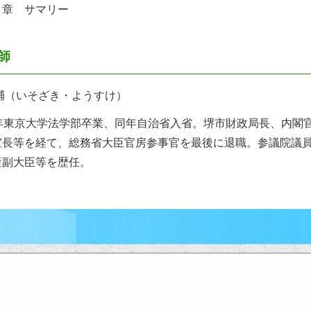
８章 サマリー
師
輔（いそざき・ようすけ）
7年東京大学法学部卒業、同年自治省入省。堺市財政局長、内閣
室長等を経て、総務省大臣官房参事官を最後に退職。参議院議
産副大臣等を歴任。