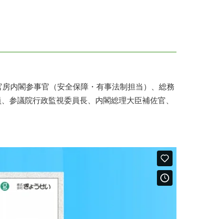
官房内閣参事官（安全保障・有事法制担当）、総務
員、参議院行政監視委員長、内閣総理大臣補佐官、