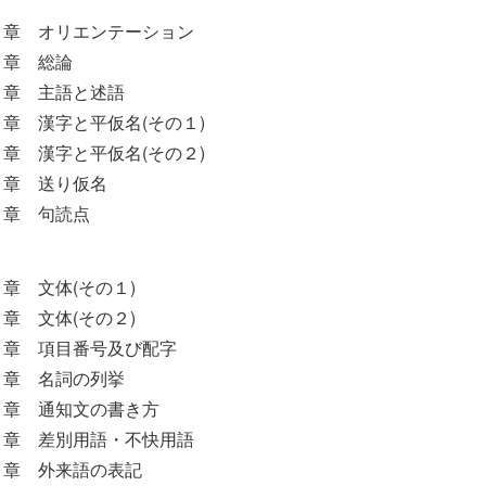
】
１章 オリエンテーション
２章 総論
３章 主語と述語
章 漢字と平仮名(その１)
章 漢字と平仮名(その２)
６章 送り仮名
７章 句読点
】
章 文体(その１)
章 文体(その２)
３章 項目番号及び配字
４章 名詞の列挙
５章 通知文の書き方
６章 差別用語・不快用語
７章 外来語の表記