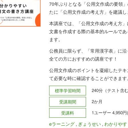
70年ぶりとなる「公用文作成の要領
たに「公用文作成の考え方」を建議し
本講座では、「公用文作成の考え方」
文書を作成する際の基本的ルールであ
ます。
公務員に限らず、「常用漢字表」に沿
全ての方におすすめの講座です！
公用文作成のポイントを凝縮したテキ
て必要な時に確認することができます
240分（テスト含
標準学習時間
2か月
受講期間
1ユーザー 4,950円
受講料
eラーニング
,
ぎょうせい
,
わかりやす