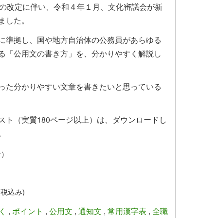
」の改定に伴い、令和４年１月、文化審議会が新
ました。
に準拠し、国や地方自治体の公務員があらゆる
る「公用文の書き方」を、分かりやすく解説し
った分かりやすい文章を書きたいと思っている
スト（実質
180
ページ以上）は、ダウンロードし
。
む）
(税込み)
く
,
ポイント
,
公用文
,
通知文
,
常用漢字表
,
全職