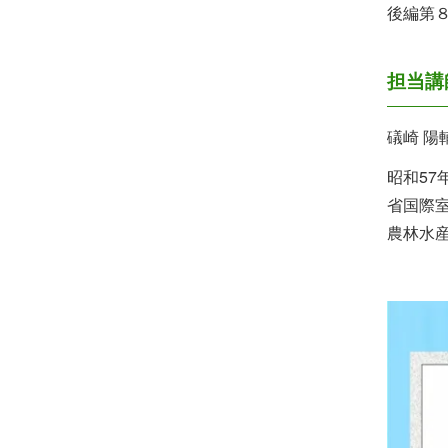
後編第
担当講
礒崎 陽
昭和5
省国際
農林水