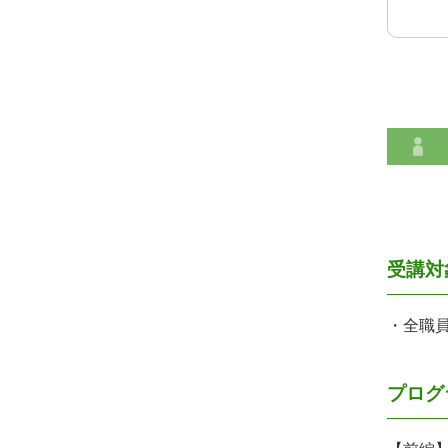
受講対
・全職
プログ